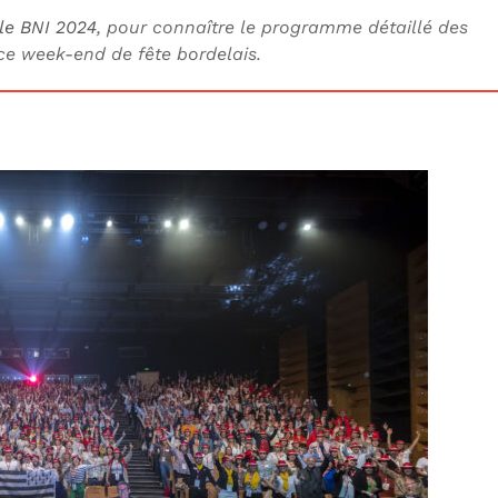
ale BNI 2024
, pour connaître le programme détaillé des
 ce week-end de fête bordelais.