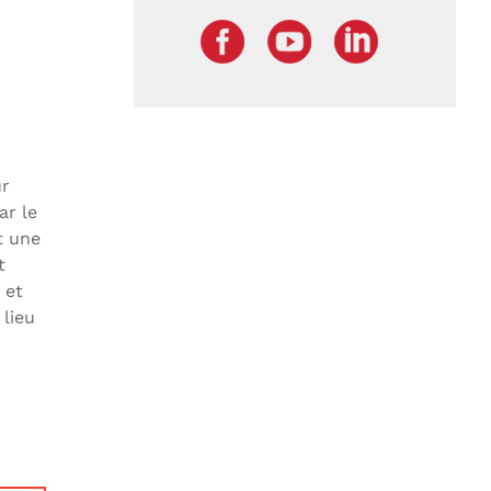
ur
ar le
t une
t
et
 lieu