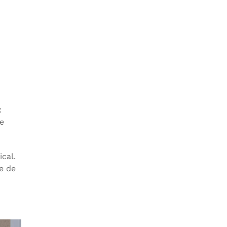
t
pe
cal.
e de