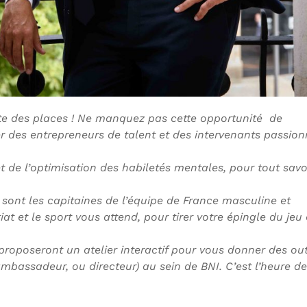
ste des places ! Ne manquez pas cette opportunité de
er des entrepreneurs de talent et des intervenants passio
et de l’optimisation des habiletés mentales, pour tout savo
sont les capitaines de l’équipe de France masculine et
at et le sport vous attend, pour tirer votre épingle du jeu
roposeront un atelier interactif pour vous donner des out
ambassadeur, ou directeur) au sein de BNI. C’est l’heure de