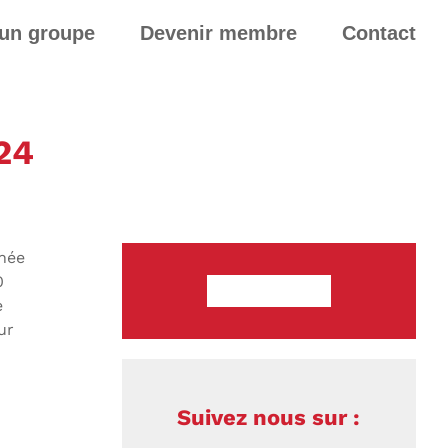
 un groupe
Devenir membre
Contact
024
nnée
0
Devenir Membre
e
ur
Suivez nous sur :