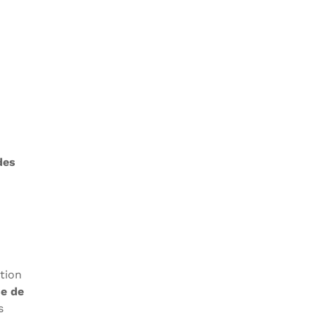
des
tion
se de
s