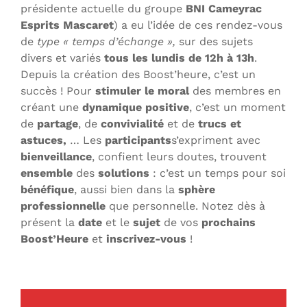
présidente actuelle du groupe
BNI Cameyrac
Esprits Mascaret
) a eu l’idée de ces rendez-vous
de
type « temps d’échange »,
sur des sujets
divers et variés
tous les lundis de 12h à 13h
.
Depuis la création des Boost’heure, c’est un
succès ! Pour
stimuler le moral
des membres en
créant une
dynamique
positive
, c’est un moment
de
partage
, de
convivialité
et de
trucs et
astuces,
… Les
participants
s’expriment avec
bienveillance
, confient leurs doutes, trouvent
ensemble
des
solutions
: c’est un temps pour soi
bénéfique
, aussi bien dans la
sphère
professionnelle
que personnelle. Notez dès à
présent la
date
et le
sujet
de vos
prochains
Boost’Heure
et
inscrivez-vous
!