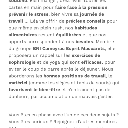
soutenu
. Bien manger, c’est avoir toutes les
cartes en main pour
faire face à la pression
,
prévenir le stress
, bien vivre sa
journée de
travail
… Léa va offrir de
précieux conseils
pour
que même en plein rush, nos
habitudes
alimentaires
restent
équilibrées
et que nos
apports correspondent à nos
besoins
. Membre
du groupe
BNI Cameyrac Esprit Mascarets
, elle
proposera un rappel sur les
exercices de
sophrologie
et de yoga qui sont
efficaces,
pour
éviter le coup de barre après le déjeuner. Nous
aborderons les
bonnes positions de travail
, le
matériel
(comme les sièges et tapis de souris) qui
favorisent le bien-être
et n’entraînent pas de
douleurs, par accumulation de mauvais gestes.
Vous êtes en phase avec l’un de ces deux sujets ?
Vous êtes curieux ? Rejoignez d’autres membres