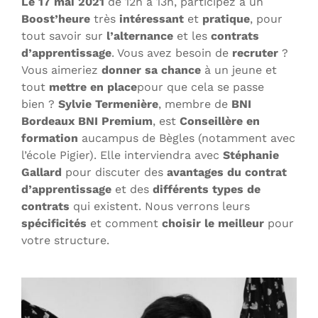
Le 17 mai 2021
de 12h à 13h, participez à un
Boost’heure
très
intéressant
et
pratique
, pour
tout savoir sur
l’alternance
et les
contrats
d’apprentissage
. Vous avez besoin de
recruter
?
Vous aimeriez
donner sa chance
à un jeune et
tout
mettre en place
pour que cela se passe
bien ?
Sylvie Termenière
, membre de
BNI
Bordeaux BNI Premium
, est
Conseillère en
formation
aucampus de Bègles (notamment avec
l’école Pigier). Elle interviendra avec
Stéphanie
Gallard
pour discuter des
avantages du contrat
d’apprentissage
et des
différents types
de
contrats
qui existent. Nous verrons leurs
spécificités
et comment
choisir le meilleur
pour
votre structure.